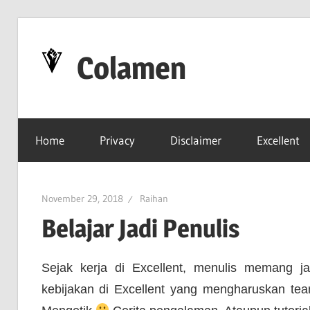
Skip
to
Colamen
content
Esok
Lebih
Home
Privacy
Disclaimer
Excellent
Baik
November 29, 2018
Raihan
Belajar Jadi Penulis
Sejak kerja di Excellent, menulis memang 
kebijakan di Excellent yang mengharuskan tea