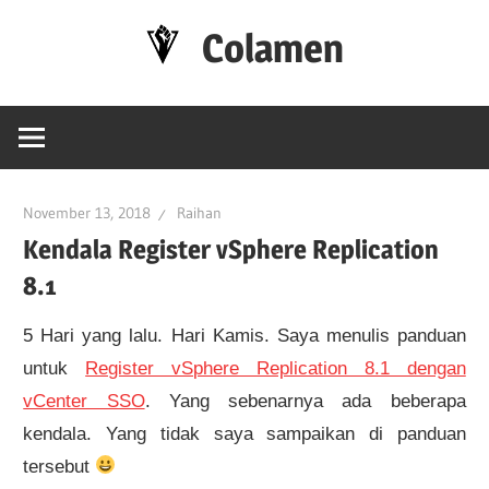
Skip
Colamen
to
content
Esok
Lebih
Baik
November 13, 2018
Raihan
Kendala Register vSphere Replication
8.1
5 Hari yang lalu. Hari Kamis. Saya menulis panduan
untuk
Register vSphere Replication 8.1 dengan
vCenter SSO
. Yang sebenarnya ada beberapa
kendala. Yang tidak saya sampaikan di panduan
tersebut