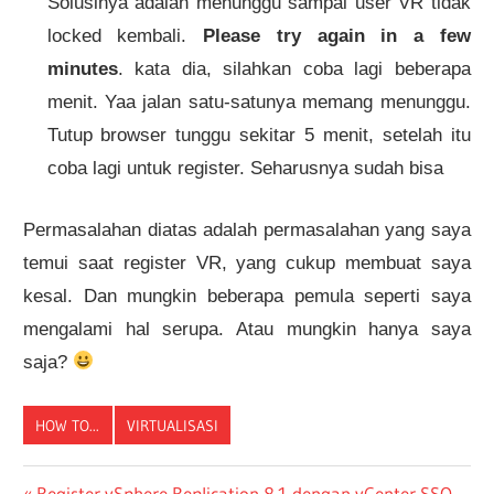
Solusinya adalah menunggu sampai user VR tidak
locked kembali.
Please try again in a few
minutes
. kata dia, silahkan coba lagi beberapa
menit. Yaa jalan satu-satunya memang menunggu.
Tutup browser tunggu sekitar 5 menit, setelah itu
coba lagi untuk register. Seharusnya sudah bisa
Permasalahan diatas adalah permasalahan yang saya
temui saat register VR, yang cukup membuat saya
kesal. Dan mungkin beberapa pemula seperti saya
mengalami hal serupa. Atau mungkin hanya saya
saja?
HOW TO...
VIRTUALISASI
Previous
Register vSphere Replication 8.1 dengan vCenter SSO