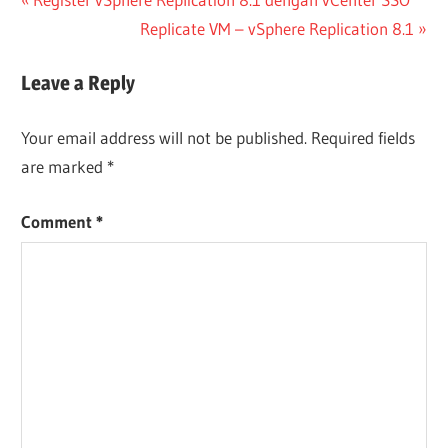
Post
Post:
Next
Replicate VM – vSphere Replication 8.1
navigation
Post:
Leave a Reply
Your email address will not be published.
Required fields
are marked
*
Comment
*