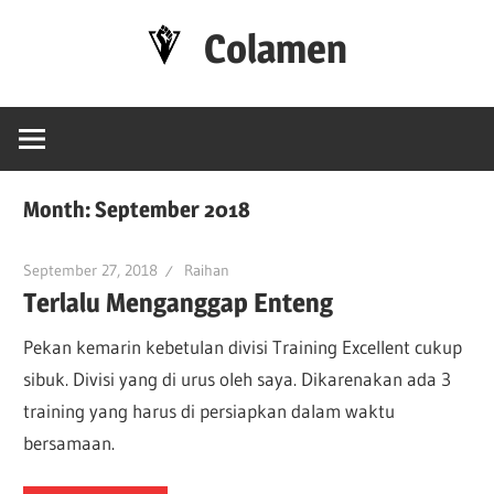
Skip
Colamen
to
content
Esok
Lebih
Baik
Month:
September 2018
September 27, 2018
Raihan
Terlalu Menganggap Enteng
Pekan kemarin kebetulan divisi Training Excellent cukup
sibuk. Divisi yang di urus oleh saya. Dikarenakan ada 3
training yang harus di persiapkan dalam waktu
bersamaan.