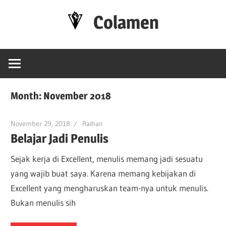
Skip
Colamen
to
content
Esok
Lebih
Baik
Month:
November 2018
November 29, 2018
Raihan
Belajar Jadi Penulis
Sejak kerja di Excellent, menulis memang jadi sesuatu
yang wajib buat saya. Karena memang kebijakan di
Excellent yang mengharuskan team-nya untuk menulis.
Bukan menulis sih