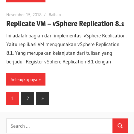
November 15, 2018
Raihan
Replicate VM – vSphere Replication 8.1
Ini adalah bagian dari implementasi vSphere Replication.
Yaitu replikasi VM menggunakan vSphere Replication
8.1. Yang merupakan kelanjutan dari tulisan yang
berjudul Register vSphere Replication 8.1 dengan
Selengkapnya
Posts
Next
1
2
»
Posts
pagination
Search
Search
for: