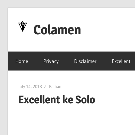
Skip
to
Colamen
content
Esok
Lebih
Home
Privacy
Disclaimer
Excellent
Baik
July 14, 2018
Raihan
Excellent ke Solo