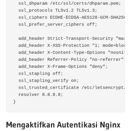
  ssl_dhparam /etc/ssl/certs/dhparam.pem;

  ssl_protocols TLSv1.2 TLSv1.3;

  ssl_ciphers ECDHE-ECDSA-AES128-GCM-SHA256:
  ssl_prefer_server_ciphers off;

  add_header Strict-Transport-Security "max-a
  add_header X-XSS-Protection "1; mode=block"
  add_header X-Content-Type-Options "nosniff"
  add_header Referrer-Policy "no-referrer";

  add_header X-Frame-Options "deny";

  ssl_stapling off;

  ssl_stapling_verify on;

  ssl_trusted_certificate /etc/letsencrypt/li
  resolver 8.8.8.8;

}
Mengaktifkan Autentikasi Nginx