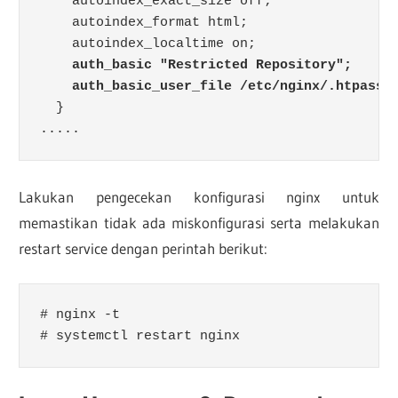
    autoindex_exact_size off;

    autoindex_format html;

    autoindex_localtime on;

auth_basic "Restricted Repository";
    auth_basic_user_file /etc/nginx/.htpassw
  }

.....
Lakukan pengecekan konfigurasi nginx untuk
memastikan tidak ada miskonfigurasi serta melakukan
restart service dengan perintah berikut:
# nginx -t

# systemctl restart nginx