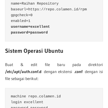
name=Raihan Repository

baseurl=https://repo.colamen.id/rpm

gpgcheck=0

username=excellent
password=password
Sistem Operasi Ubuntu
Buat & edit file baru pada direktori
/etc/apt/auth.conf.d
dengan ekstensi
.conf
dengan isi
file sebagai berikut:
machine repo.colamen.id

login excellent
