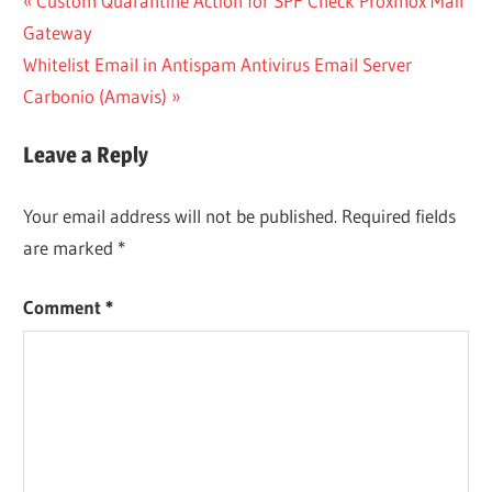
Post
Custom Quarantine Action for SPF Check Proxmox Mail
Post:
Gateway
navigation
Next
Whitelist Email in Antispam Antivirus Email Server
Post:
Carbonio (Amavis)
Leave a Reply
Your email address will not be published.
Required fields
are marked
*
Comment
*