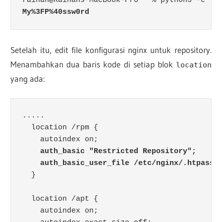
My%3FP%40ssw0rd
Setelah itu, edit file konfigurasi nginx untuk repository.
Menambahkan dua baris kode di setiap blok
location
yang ada:
.....

  location /rpm {

    autoindex on;

auth_basic "Restricted Repository";
    auth_basic_user_file /etc/nginx/.htpassw
  }

  location /apt {

    autoindex on;
