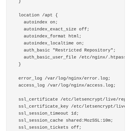
  }

  location /apt {

    autoindex on;

    autoindex_exact_size off;

    autoindex_format html;

    autoindex_localtime on;

    auth_basic "Restricted Repository";

    auth_basic_user_file /etc/nginx/.htpasswd
  error_log /var/log/nginx/error.log;
  access_log /var/log/nginx/access.log;

  ssl_certificate /etc/letsencrypt/live/repo.
  ssl_certificate_key /etc/letsencrypt/live/r
  ssl_session_timeout 1d;

  ssl_session_cache shared:MozSSL:10m;

  ssl_session_tickets off;
