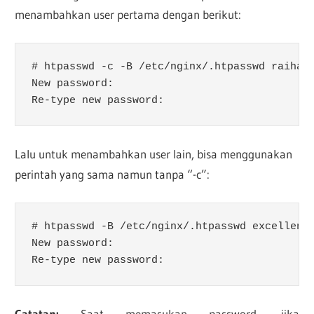
menambahkan user pertama dengan berikut:
# htpasswd -c -B /etc/nginx/.htpasswd raihan

New password: 

Re-type new password:
Lalu untuk menambahkan user lain, bisa menggunakan
perintah yang sama namun tanpa “-c”:
# htpasswd -B /etc/nginx/.htpasswd excellent

New password: 

Re-type new password:
Catatan:
Saat memasukan password, jika