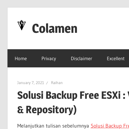
Skip
to
Colamen
content
Esok
Lebih
Home
Privacy
Disclaimer
Excellent
Baik
January 7, 2021
Raihan
Solusi Backup Free ESXi :
& Repository)
Melanjutkan tulisan sebelumnya
Solusi Backup Fr