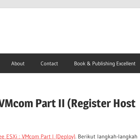
About
Contact
Book & Publishing Excellent
 VMcom Part II (Register Host
ee ESXi : VMcom Part I (Deploy)
. Berikut langkah-langkah