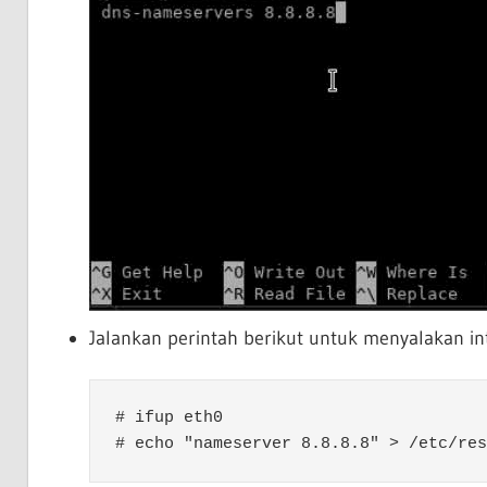
Jalankan perintah berikut untuk menyalakan i
# ifup eth0

# echo "nameserver 8.8.8.8" > /etc/res