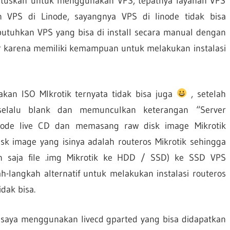
mutuskan untuk menggunakan VPS, tepatnya layanan VPS
n VPS di Linode, sayangnya VPS di linode tidak bisa
uhkan VPS yang bisa di install secara manual dengan
ultr karena memiliki kemampuan untuk melakukan instalasi
akan ISO MIkrotik ternyata tidak bisa juga
, setelah
r selalu blank dan memunculkan keterangan “Server
tode live CD dan memasang raw disk image Mikrotik
k image yang isinya adalah routeros Mikrotik sehingga
rn saja file .img Mikrotik ke HDD / SSD) ke SSD VPS
-langkah alternatif untuk melakukan instalasi routeros
dak bisa.
ini saya menggunakan livecd gparted yang bisa didapatkan