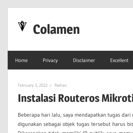
Skip
to
Colamen
content
Esok
Lebih
Home
Privacy
Disclaimer
Excellent
Baik
February 3, 2022
Raihan
Instalasi Routeros Mikrot
Beberapa hari lalu, saya mendapatkan tugas dari
digunakan sebagai objek tugas tersebut harus bi