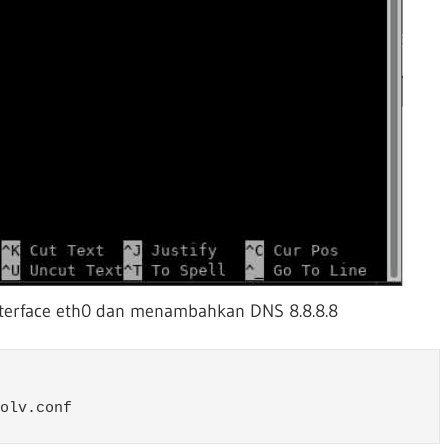
nterface eth0 dan menambahkan DNS 8.8.8.8
olv.conf