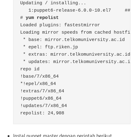
Updating / installing...

   1:puppet6-release-6.0.0-10.el7     ####
# 
yum repolist
Loaded plugins: fastestmirror

Loading mirror speeds from cached hostfile

 * base: mirror.telkomuniversity.ac.id

 * epel: ftp.riken.jp

 * extras: mirror.telkomuniversity.ac.id

 * updates: mirror.telkomuniversity.ac.id

repo id                                   
!base/7/x86_64                            
*!epel/x86_64                             
!extras/7/x86_64                          
!puppet6/x86_64                           
!updates/7/x86_64                         
repolist: 24,908
Instal puppet master dengan perintah berikut