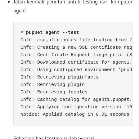
Jalan kembali perintah untuk testing dari komputer
agent
# 
puppet agent --test
Info: csr_attributes file loading from /et
Info: Creating a new SSL certificate reques
Info: Certificate Request fingerprint (SHA
Info: Downloaded certificate for agent1.pu
Info: Using configured environment 'product
Info: Retrieving pluginfacts

Info: Retrieving plugin

Info: Retrieving locales

Info: Caching catalog for agent1.puppet.loc
Info: Applying configuration version '15936
Notice: Applied catalog in 0.01 seconds
Sekarang hasil testing sudah berhasil