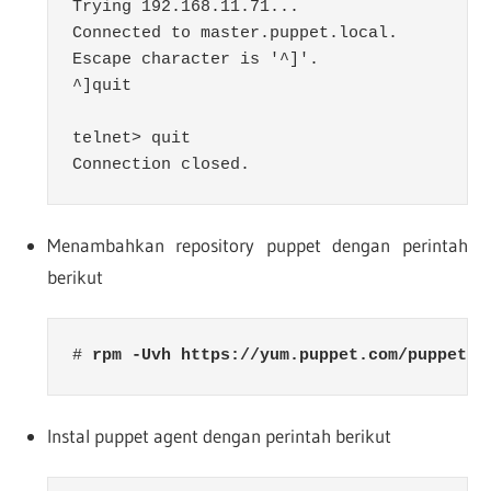
Trying 192.168.11.71...

Connected to master.puppet.local.

Escape character is '^]'.

^]quit

telnet> quit

Connection closed.
Menambahkan repository puppet dengan perintah
berikut
# 
rpm -Uvh https://yum.puppet.com/puppet6-
Instal puppet agent dengan perintah berikut