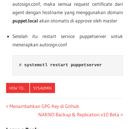
autosign.conf, maka semua request certificate dari
agent dengan hostname yang menggunakan domain
puppet.local
akan otomatis di approve oleh master
Setelah itu restart service puppetserver untuk
menerapkan autosign.conf
# 
systemctl restart puppetserver
HOW TO...
SYSADMIN
Post
Previous
Menambahkan GPG Key di Github
Post:
Next
NAKIVO Backup & Replication v10 Beta
navigation
Post: