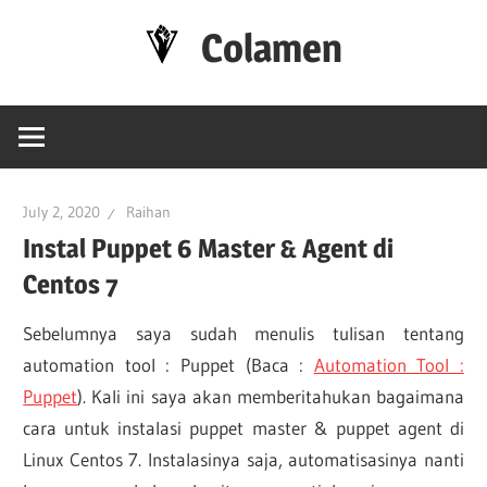
Skip
Colamen
to
content
Esok
Lebih
Baik
July 2, 2020
Raihan
Instal Puppet 6 Master & Agent di
Centos 7
Sebelumnya saya sudah menulis tulisan tentang
automation tool : Puppet (Baca :
Automation Tool :
Puppet
). Kali ini saya akan memberitahukan bagaimana
cara untuk instalasi puppet master & puppet agent di
Linux Centos 7. Instalasinya saja, automatisasinya nanti