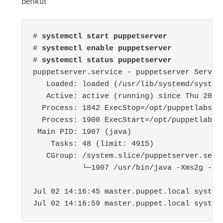
berikut
# 
systemctl start puppetserver
# 
#
 systemctl status puppetserver
puppetserver.service - puppetserver Service
   Loaded: loaded (/usr/lib/systemd/system
   Active: active (running) since Thu 2020-
  Process: 1842 ExecStop=/opt/puppetlabs/s
  Process: 1900 ExecStart=/opt/puppetlabs/
 Main PID: 1907 (java)

    Tasks: 48 (limit: 4915)

   CGroup: /system.slice/puppetserver.servi
           └─1907 /usr/bin/java -Xms2g -Xm
Jul 02 14:16:45 master.puppet.local system
Jul 02 14:16:59 master.puppet.local system